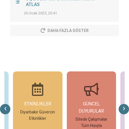
ATLAS
26 Ocak 2025, 20:41
DAHA FAZLA GÖSTER
ETKİNLİKLER
GÜNCEL
G
‹
›
DUYURULAR
n
Diyarbakır Güvercin
Etkinlikler
Sitede Çalışmalar
Tüm Hızıyla