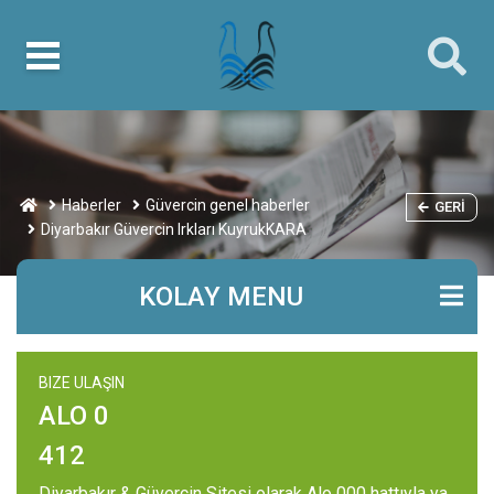
Haberler
Güvercin genel haberler
GERI
Diyarbakır Güvercin Irkları KuyrukKARA
KOLAY MENU
BIZE ULAŞIN
ALO 0
412
Diyarbakır & Güvercin Sitesi olarak Alo 000 hattıyla ya