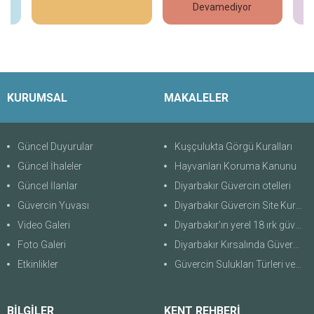
İncele
İncele
Devamediyor
KURUMSAL
MAKALELER
Güncel Duyurular
Kuşçulukta Görgü Kuralları
Güncel İhaleler
Hayvanları Koruma Kanunu
Güncel İlanlar
Diyarbakır Güvercin otelleri
Güvercin Yuvası
Diyarbakır Güvercin Site Kuralları
Video Galeri
Diyarbakır’ın yerel 18 ırk güvercini
Foto Galeri
Diyarbakır Kırsalında Güvercin Evleri
Etkinlikler
Güvercin Sulukları Türleri ve Özellikleri
BİLGİLER
KENT REHBERİ