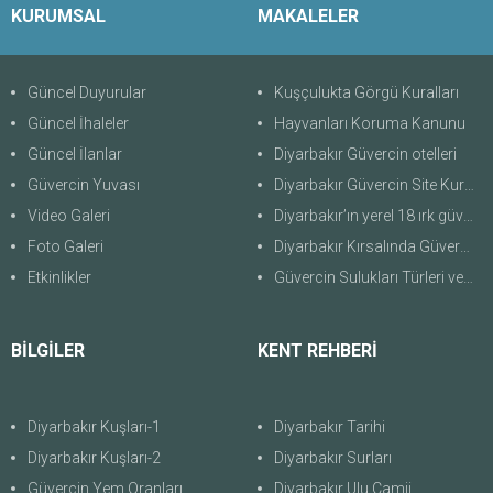
KURUMSAL
MAKALELER
Güncel Duyurular
Kuşçulukta Görgü Kuralları
Güncel İhaleler
Hayvanları Koruma Kanunu
Güncel İlanlar
Diyarbakır Güvercin otelleri
Güvercin Yuvası
Diyarbakır Güvercin Site Kuralları
Video Galeri
Diyarbakır’ın yerel 18 ırk güvercini
Foto Galeri
Diyarbakır Kırsalında Güvercin Evleri
Etkinlikler
Güvercin Sulukları Türleri ve Özellikleri
BİLGİLER
KENT REHBERİ
Diyarbakır Kuşları-1
Diyarbakır Tarihi
Diyarbakır Kuşları-2
Diyarbakır Surları
Güvercin Yem Oranları
Diyarbakır Ulu Camii