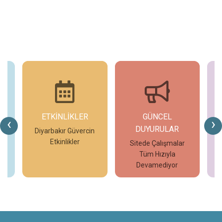
ETKİNLİKLER
GÜNCEL
G
‹
›
DUYURULAR
n
Diyarbakır Güvercin
Etkinlikler
Sitede Çalışmalar
Tüm Hızıyla
İncele
İncele
Devamediyor