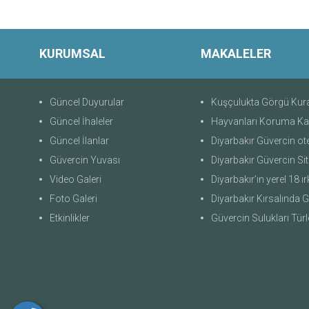
KURUMSAL
MAKALELER
Güncel Duyurular
Kuşçulukta Görgü Kura
Güncel İhaleler
Hayvanları Koruma K
Güncel İlanlar
Diyarbakır Güvercin ote
Güvercin Yuvası
Diyarbakır Güvercin Site K
Video Galeri
Diyarbakır’ın yerel 18 ırk g
Foto Galeri
Diyarbakır Kırsalında Güverci
Etkinlikler
Güvercin Sulukları Türleri ve Öze