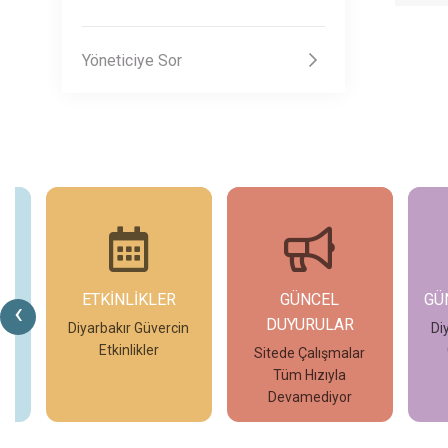
Yöneticiye Sor
ETKİNLİKLER
GÜNCEL
GÜ
‹
DUYURULAR
in
Diyarbakır Güvercin
Di
Etkinlikler
Sitede Çalışmalar
Tüm Hızıyla
İncele
İncele
Devamediyor