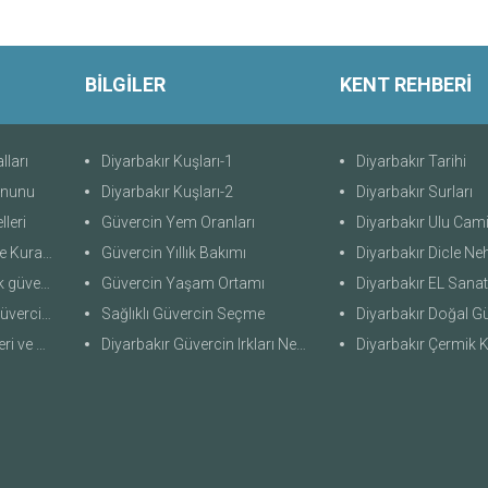
BİLGİLER
KENT REHBERİ
lları
Diyarbakır Kuşları-1
Diyarbakır Tarihi
anunu
Diyarbakır Kuşları-2
Diyarbakır Surları
lleri
Güvercin Yem Oranları
Diyarbakır Ulu Cami
uralları
Güvercin Yıllık Bakımı
Diyarbakır Dicle Neh
üvercini
Güvercin Yaşam Ortamı
Diyarbakır EL Sanat
n Evleri
Sağlıklı Güvercin Seçme
Diyarbakır Doğal Güz
llikleri
Diyarbakır Güvercin Irkları Nedir
Diyarbakır Çermik K