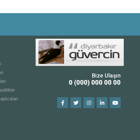
i
ri
Bize Ulaşın
ları
0 (000) 000 00 00
ellikler
aplıcaları