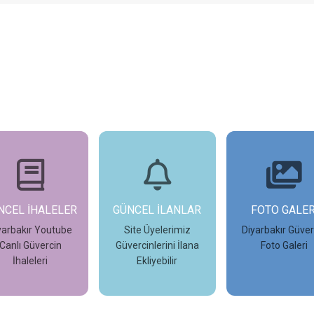
NCEL İHALELER
GÜNCEL İLANLAR
FOTO GALER
yarbakır Youtube
Site Üyelerimiz
Diyarbakır Güver
Canlı Güvercin
Güvercinlerini İlana
Foto Galeri
İhaleleri
Ekliyebilir
İncele
İncele
İncele