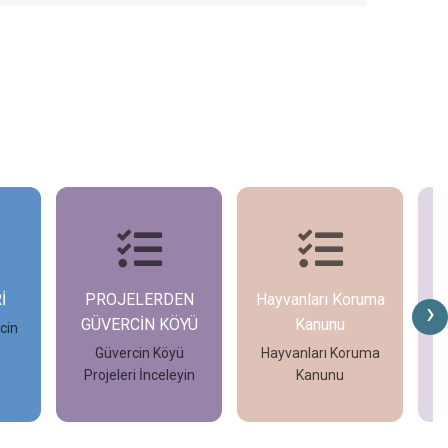
İ
PROJELERDEN
Hayvanları Koruma
G
›
GÜVERCİN KÖYÜ
Kanunu
cin
Güvercin Köyü
Hayvanları Koruma
Projeleri İnceleyin
Kanunu
İncele
İncele