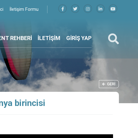
ici
İletişim Formu
ENT REHBERİ
İLETİŞİM
GİRİŞ YAP
GERI
nya birincisi