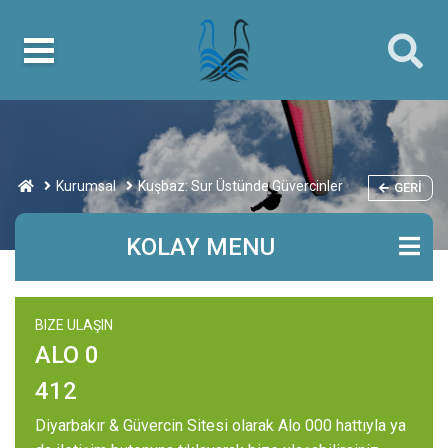
Kurumsal
Kuşbaz: Sur Üstünde Güvercinler
GERI
KOLAY MENU
BIZE ULAŞIN
ALO 0
412
Diyarbakır & Güvercin Sitesi olarak Alo 000 hattıyla ya