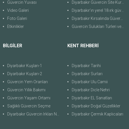
Güvercin Yuvası
Diyarbakır Güvercin Site Kuralları
Video Galeri
Diyarbakır’ın yerel 18 ırk güvercini
Foto Galeri
Diyarbakır Kırsalında Güvercin Evleri
Etkinlikler
Güvercin Sulukları Türleri ve Özellikleri
BİLGİLER
KENT REHBERİ
Diyarbakır Kuşları-1
Diyarbakır Tarihi
Diyarbakır Kuşları-2
Diyarbakır Surları
Güvercin Yem Oranları
Diyarbakır Ulu Camii
Güvercin Yıllık Bakımı
Diyarbakır Dicle Nehri
Güvercin Yaşam Ortamı
Diyarbakır EL Sanatları
Sağlıklı Güvercin Seçme
Diyarbakır Doğal Güzellikler
Diyarbakır Güvercin Irkları Nedir
Diyarbakır Çermik Kaplıcaları